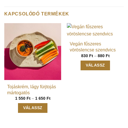
KAPCSOLÓDÓ TERMÉKEK
Vegán fűszeres
vöröslencse szendvics
Ártartomá
830
Ft
–
880
Ft
830 Ft
-
VÁLASSZ
880 Ft
Ennek
a
terméknek
Tojáskrém, lágy fürjtojás
több
mártogatós
variációja
Ártartomány:
1 550
Ft
–
1 650
Ft
1
van.
550 Ft
VÁLASSZ
A
-
1
változatok
Ennek
650 Ft
a
a
termékoldalon
terméknek