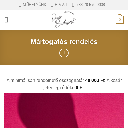
Ugrás
MŰHELYÜNK
E-MAIL
+36 70 579 0908
a
tartalomra
0
Mártogatós rendelés
A minimálisan rendelhető összeghatár
40 000
Ft
. A kosár
jelenlegi értéke
0
Ft
.