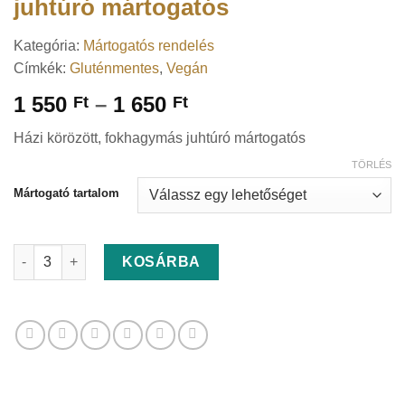
juhtúró mártogatós
Kategória:
Mártogatós rendelés
Címkék:
Gluténmentes
,
Vegán
Ártartomány:
1 550
–
1 650
Ft
Ft
1
Házi körözött, fokhagymás juhtúró mártogatós
550 Ft
-
TÖRLÉS
1
Mártogató tartalom
650 Ft
Házi körözött, fokhagymás juhtúró mártogatós mennyiség
KOSÁRBA