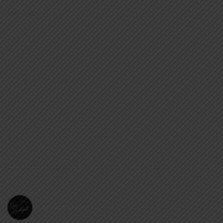
INFORMÁCIÓK
Rólunk
Referenciáink
Fontos tudnivalók
Gondolataink
Adatkezelési tájékoztató
Általános szerződési feltételek
KÖVESS MINKET AZ INSTAGRAMON!
dear_budapest