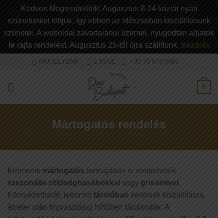
Kedves Megrendelőnk! Augusztus 8-24 között nyári
szünetünket töltjük, így ebben az időszakban kiszállításunk
szünetel. A weboldal zavartalanul üzemel, nyugodtan adjatok
le rajta rendelést. Augusztus 25-től újra szállítunk.
Bezárás
Ugrás
MŰHELYÜNK
E-MAIL
+36 70 579 0908
a
tartalomra
0
Mártogatós rendelés
Krémeink
mártogatós
formájában is rendelhetők
szezonális zöldséghasábokkal
vagy
grissinivel
.
Környezetbarát, lebomló
tárolóban
kerülnek kiszállításra,
átvétel után fogyasztásig hűtőben tárolandók. A