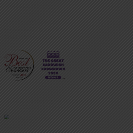
KAPCSOLAT
Cím:
Bp, 1076 Garay utca 22.
Telefonszám:
+36705790908
Email:
info@dearbudapest.hu
LÁJKOLJ MINKET A FACEBOOKON!