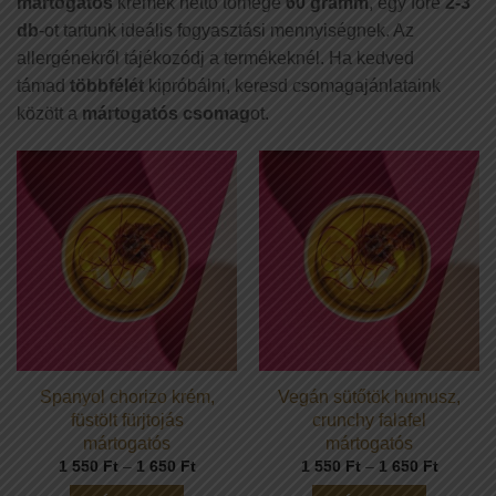
mártogatós
krémek nettó tömege
60 gramm
, egy főre
2-3
db
-ot tartunk ideális fogyasztási mennyiségnek. Az
allergénekről tájékozódj a termékeknél. Ha kedved
támad
többfélét
kipróbálni, keresd csomagajánlataink
között a
mártogatós csomag
ot.
Spanyol chorizo krém,
Vegán sütőtök humusz,
füstölt fürjtojás
crunchy falafel
mártogatós
mártogatós
Ártartomány:
Ártarto
1 550
Ft
–
1 650
Ft
1 550
Ft
–
1 650
Ft
1
1
550 Ft
550 Ft