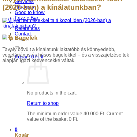
Services
(2026-ban) a kínálatunkban?
Products
Good to know
Frizzie Bar
References
Contact
Bagelek
Search
for:
Tavaly bővült a kínálatunk laktatóbb és könnyedebb,
vegetáriánus és húsos bagelekkel – és a visszajelzéseitek
Kosár /
0
Ft
0
alapján igazi kedvencekké váltak.
No products in the cart.
Return to shop
The minimum order value
40 000
Ft
. Current
value of the basket
0
Ft
.
0
Kosár