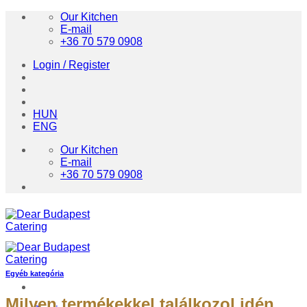
Skip
Our Kitchen
to
E-mail
content
+36 70 579 0908
Login / Register
HUN
ENG
Our Kitchen
E-mail
+36 70 579 0908
Egyéb kategória
Milyen termékekkel találkozol idén