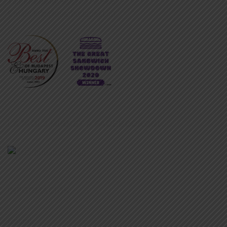
Telefonszám:
+36705790908
Email:
info@dearbudapest.hu
LÁJKOLJ MINKET A FACEBOOKON!
INFORMÁCIÓK
Rólunk