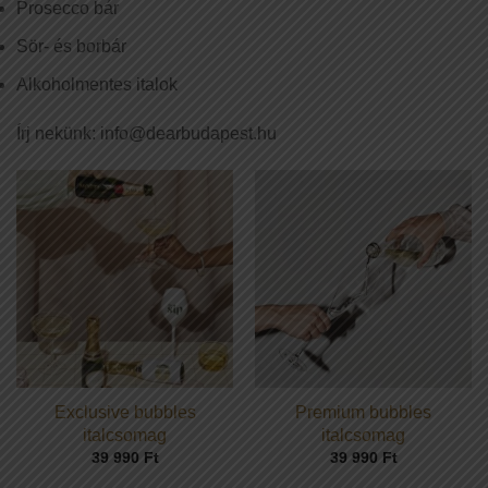
Prosecco bár
Sör- és borbár
Alkoholmentes italok
Írj nekünk: info@dearbudapest.hu
Exclusive bubbles
Premium bubbles
italcsomag
italcsomag
39 990
Ft
39 990
Ft