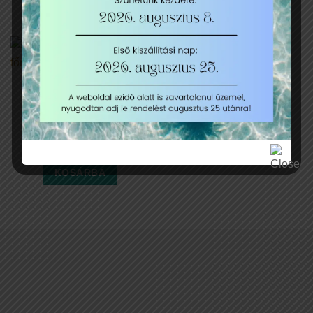
KOSÁRBA
Soft drink italcsomag 10
főre
19 900
Ft
Soft drink italcsomag 10 főre mennyiség
KOSÁRBA
KAPCSOLAT
Cím:
Bp, 1076 Garay utca 22.