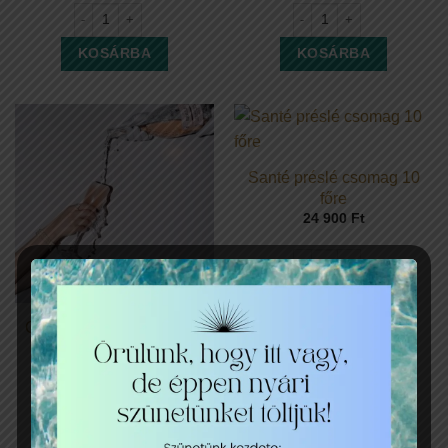
Exclusive bubbles italcsomag mennyiség
Premium bubbles italcsom
KOSÁRBA
KOSÁRBA
Santé préslé csomag 10
főre
24 900
Ft
Santé préslé csomag 10 fő
KOSÁRBA
Girly night out italcsomag
29 990
Ft
Girly night out italcsomag mennyiség