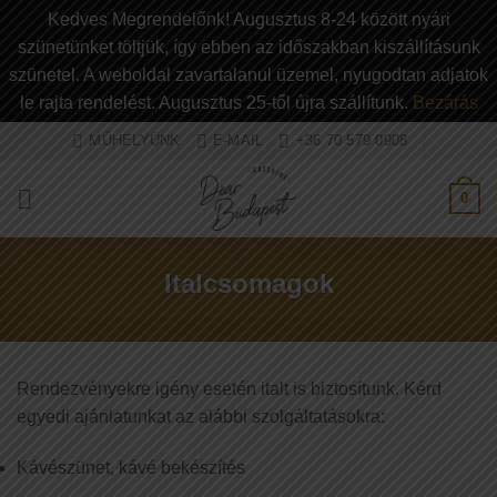
Kedves Megrendelőnk! Augusztus 8-24 között nyári
szünetünket töltjük, így ebben az időszakban kiszállításunk
szünetel. A weboldal zavartalanul üzemel, nyugodtan adjatok
le rajta rendelést. Augusztus 25-től újra szállítunk.
Bezárás
Ugrás
MŰHELYÜNK
E-MAIL
+36 70 579 0908
a
tartalomra
0
Italcsomagok
Rendezvényekre igény esetén italt is biztosítunk. Kérd
egyedi ajánlatunkat az alábbi szolgáltatásokra:
Kávészünet, kávé bekészítés