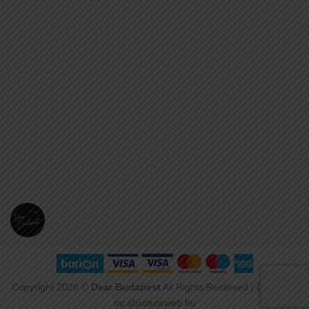
Referenciáink
Fontos tudnivalók
Gondolataink
Adatkezelési tájékoztató
Általános szerződési feltételek
KÖVESS MINKET AZ INSTAGRAMON!
dear_budapest
Copyright 2026 ©
Dear Budapest
All Rights Reserved | Designed
by
absoluteweb.hu