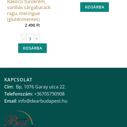
Rákóczi túrókrém,
KOSÁRBA
vaníliás sárgabarack
ragu, meringue
(gluténmentes)
2 490
Ft
Rákóczi túrókrém, vaníliás sárgabarack ragu, meringue (glutén
KOSÁRBA
KAPCSOLAT
Cím:
Bp, 1076 Garay utca 22.
Telefonszám:
+36705790908
Email:
info@dearbudapest.hu