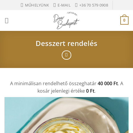
Ugrás
MŰHELYÜNK
E-MAIL
+36 70 579 0908
a
tartalomra
0
Desszert rendelés
A minimálisan rendelhető összeghatár
40 000
Ft
. A
kosár jelenlegi értéke
0
Ft
.