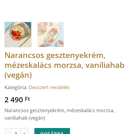
Narancsos gesztenyekrém,
mézeskalács morzsa, vaníliahab
(vegán)
Kategória:
Desszert rendelés
2 490
Ft
Narancsos gesztenyekrém, mézeskalács morzsa,
vaníliahab (vegán)
Narancsos gesztenyekrém, mézeskalács morzsa, vaníliahab (ve
KOSÁRBA