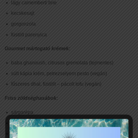
lágy camembert/ brie
kecskesajt
gorgonzola
füstölt parenyica
Gourmet mártogató krémek:
baba ghanoush, citrusos gremolata (tejmentes)
sült kápia krém, petrezselyem pesto (vegán)
fűszeres dhal, füstölt – pácolt tofu (vegán)
Friss zöldséghasábok:
sárgarépa
angol zeller
uborka