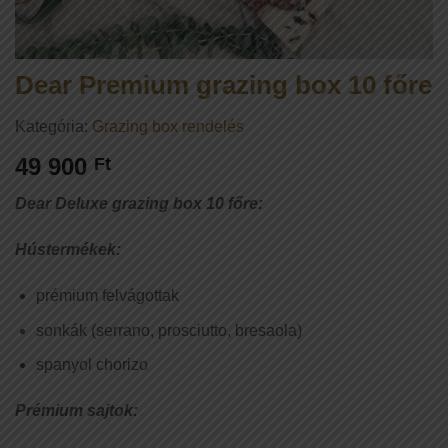
Dear Premium grazing box 10 főre
Kategória:
Grazing box rendelés
49 900
Ft
Dear Deluxe grazing box 10 főre:
Hústermékek:
prémium felvágottak
sonkák (serrano, prosciutto, bresaola)
spanyol chorizo
Prémium sajtok: