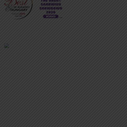
LÁJKOLJ MINKET A FACEBOOKON!
INFORMÁCIÓK
Rólunk
Referenciáink
Fontos tudnivalók
Gondolataink
Adatkezelési tájékoztató