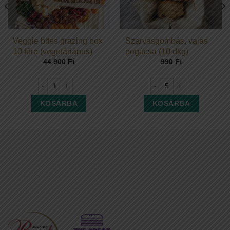
csa (10 dkg) mennyiség
Veggie bites grazing box
Szarvasgombás, vajas
10 főre (vegetáriánus)
pogácsa (10 dkg)
44 900
Ft
990
Ft
Veggie bites grazing box 10 főre (vegetáriánus) mennyiség
Szarvasgombás, vajas pog
KOSÁRBA
KOSÁRBA
KAPCSOLAT
Cím:
Bp, 1076 Garay utca 22.
Telefonszám:
+36705790908
Email:
info@dearbudapest.hu