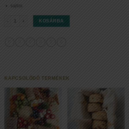
sajtos
Dear Premium grazing box 10 főre mennyiség
KOSÁRBA
KAPCSOLÓDÓ TERMÉKEK