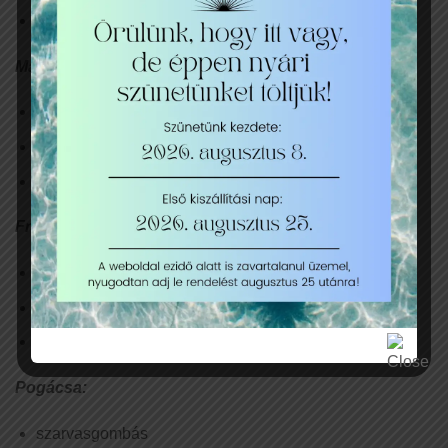
trikolor paprika
Magvak:
dió
mogyoró
mandula
Friss, szezonális gyümölcsök:
szőlő
alma
bogyós gyümölcsök
Pogácsa:
szarvasgombás