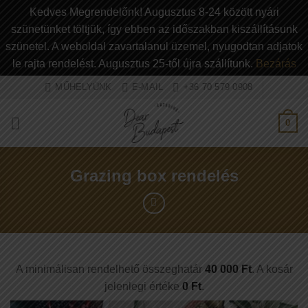
Kedves Megrendelőnk! Augusztus 8-24 között nyári
szünetünket töltjük, így ebben az időszakban kiszállításunk
szünetel. A weboldal zavartalanul üzemel, nyugodtan adjatok
le rajta rendelést. Augusztus 25-től újra szállítunk.
Bezárás
Ugrás
MŰHELYÜNK
E-MAIL
+36 70 579 0908
a
tartalomra
0
Grazing box rendelés
A minimálisan rendelhető összeghatár
40 000
Ft
. A kosár
jelenlegi értéke
0
Ft
.