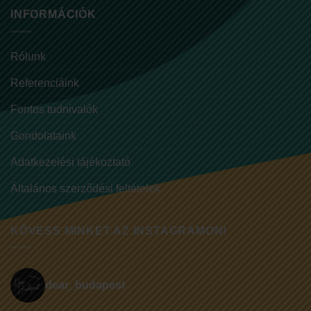
INFORMÁCIÓK
Rólunk
Referenciáink
Fontos tudnivalók
Gondolataink
Adatkezelési tájékoztató
Általános szerződési feltételek
KÖVESS MINKET AZ INSTAGRAMON!
dear_budapest