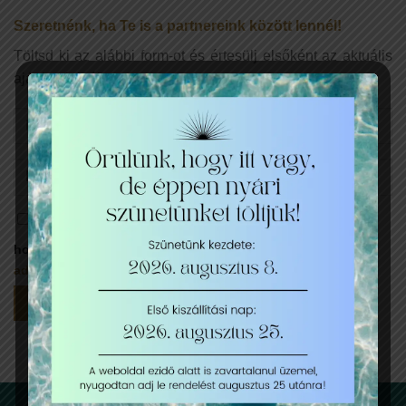
Szeretnénk, ha Te is a partnereink között lennél!
Töltsd ki az alábbi form-ot és értesülj elsőként az aktuális
ajánlatainkról.
Az Elküldés gomb megnyomásával hozzájárulok,
hogy megadott személyes adataim kezeléséhez az
adatkezelési tájékoztatóban
foglaltak szerint.