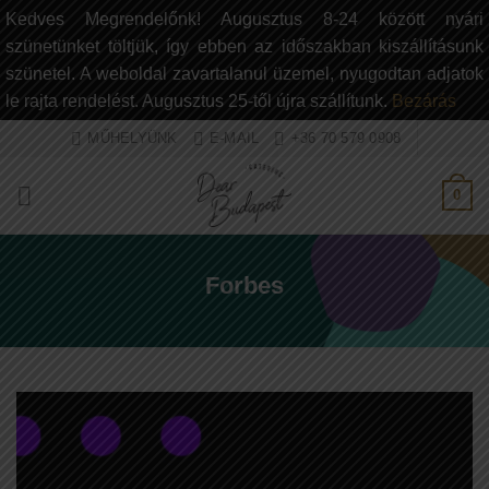
Kedves Megrendelőnk! Augusztus 8-24 között nyári
szünetünket töltjük, így ebben az időszakban kiszállításunk
szünetel. A weboldal zavartalanul üzemel, nyugodtan adjatok
le rajta rendelést. Augusztus 25-től újra szállítunk.
Bezárás
Ugrás
MŰHELYÜNK
E-MAIL
+36 70 579 0908
a
tartalomra
0
Forbes