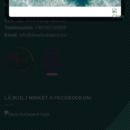
KAPCSOLAT
Cím:
Bp, 1076 Garay utca 22.
Telefonszám:
+36705790908
Email:
info@dearbudapest.hu
LÁJKOLJ MINKET A FACEBOOKON!